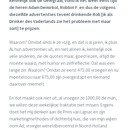
kennelijk ook de Gelegraaf, vond ik het weer eens tijd
de heren
Adam Demirkol
,
Robbin F.
en dus de volgens
diezelfde advertenties teveel drinkende Rob [ik als
Drinker des Vaderlands zie het probleem niet maar
soit] te prijzen.
Waarom? Omdat sinds ik ze volg, en dat is al jaren, ik pluis
AL hun advertenties uit, en niet alleen ik, kennelijk ook
vele anderen, zie de quotes maar, goed lezen, altijd de
moeite waard, met humor en zelfreflectie. Dat was een
lange zin. Waarom? Omdat ze eerst 475,00 vroegen en nu
moeiteloos naar 675,00 zijn overgestapt en niemand
daarover miemelt.
En dat maakt ook niet uit, al vroegen ze 1000,00 de man,
we willen deze wekelijkse traktatie niet missen. Ergens
doet het mij denken aan de Prins van Lignac en zijn
marketingmethodes of dichterbij huis, die van mijn wijlen
oom Ad, vroeger wereldberoemd in Noord-Holland