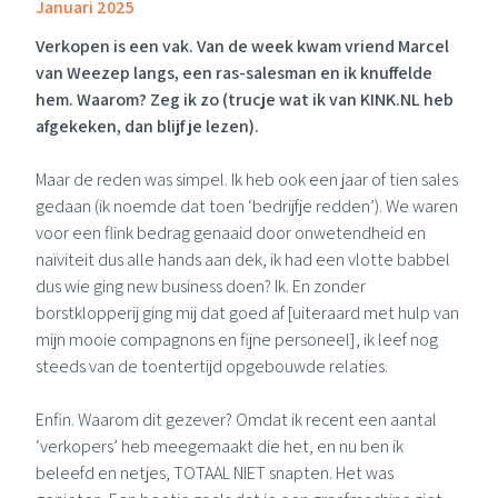
Januari 2025
Verkopen is een vak. Van de week kwam vriend
Marcel
van Weezep
langs, een ras-salesman en ik knuffelde
hem. Waarom? Zeg ik zo (trucje wat ik van
KINK.NL
heb
afgekeken, dan blijf je lezen).
Maar de reden was simpel. Ik heb ook een jaar of tien sales
gedaan (ik noemde dat toen ‘bedrijfje redden’). We waren
voor een flink bedrag genaaid door onwetendheid en
naïviteit dus alle hands aan dek, ik had een vlotte babbel
dus wie ging new business doen? Ik. En zonder
borstklopperij ging mij dat goed af [uiteraard met hulp van
mijn mooie compagnons en fijne personeel], ik leef nog
steeds van de toentertijd opgebouwde relaties.
Enfin. Waarom dit gezever? Omdat ik recent een aantal
‘verkopers’ heb meegemaakt die het, en nu ben ik
beleefd en netjes, TOTAAL NIET snapten. Het was