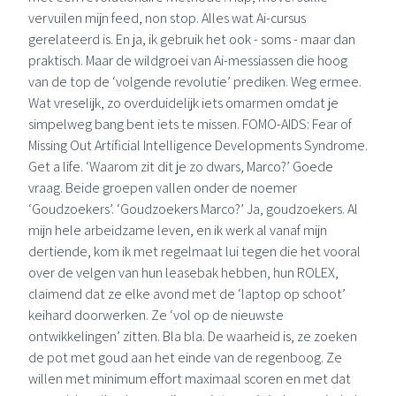
vervuilen mijn feed, non stop. Alles wat Ai-cursus
gerelateerd is. En ja, ik gebruik het ook - soms - maar dan
praktisch. Maar de wildgroei van Ai-messiassen die hoog
van de top de ‘volgende revolutie’ prediken. Weg ermee.
Wat vreselijk, zo overduidelijk iets omarmen omdat je
simpelweg bang bent iets te missen. FOMO-AIDS: Fear of
Missing Out Artificial Intelligence Developments Syndrome.
Get a life. ‘Waarom zit dit je zo dwars, Marco?’ Goede
vraag. Beide groepen vallen onder de noemer
‘Goudzoekers’. ‘Goudzoekers Marco?’ Ja, goudzoekers. Al
mijn hele arbeidzame leven, en ik werk al vanaf mijn
dertiende, kom ik met regelmaat lui tegen die het vooral
over de velgen van hun leasebak hebben, hun
ROLEX
,
claimend dat ze elke avond met de ‘laptop op schoot’
keihard doorwerken. Ze ‘vol op de nieuwste
ontwikkelingen’ zitten. Bla bla. De waarheid is, ze zoeken
de pot met goud aan het einde van de regenboog. Ze
willen met minimum effort maximaal scoren en met dat