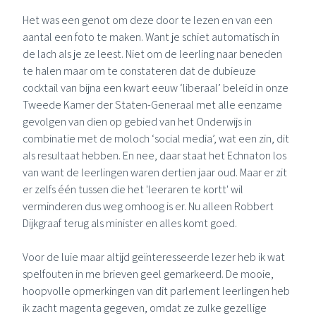
Het was een genot om deze door te lezen en van een
aantal een foto te maken. Want je schiet automatisch in
de lach als je ze leest. Niet om de leerling naar beneden
te halen maar om te constateren dat de dubieuze
cocktail van bijna een kwart eeuw ‘liberaal’ beleid in onze
Tweede Kamer der Staten-Generaal
met alle eenzame
gevolgen van dien op gebied van het Onderwijs in
combinatie met de moloch ‘social media’, wat een zin, dit
als resultaat hebben. En nee, daar staat het Echnaton los
van want de leerlingen waren dertien jaar oud. Maar er zit
er zelfs één tussen die het 'leeraren te kortt' wil
verminderen dus weg omhoog is er. Nu alleen
Robbert
Dijkgraaf
terug als minister en alles komt goed.
Voor de luie maar altijd geïnteresseerde lezer heb ik wat
spelfouten in me brieven geel gemarkeerd. De mooie,
hoopvolle opmerkingen van dit parlement leerlingen heb
ik zacht magenta gegeven, omdat ze zulke gezellige