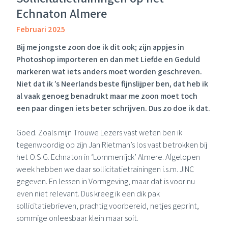
Echnaton Almere
Februari 2025
Bij me jongste zoon doe ik dit ook; zijn appjes in
Photoshop importeren en dan met Liefde en Geduld
markeren wat iets anders moet worden geschreven.
Niet dat ik ’s Neerlands beste fijnslijper ben, dat heb ik
al vaak genoeg benadrukt maar me zoon moet toch
een paar dingen iets beter schrijven. Dus zo doe ik dat.
Goed. Zoals mijn Trouwe Lezers vast weten ben ik
tegenwoordig op zijn Jan Rietman’s los vast betrokken bij
het
O.S.G. Echnaton
in ‘Lommerrijck’ Almere. Afgelopen
week hebben we daar sollicitatietrainingen i.s.m.
JINC
gegeven. En lessen in Vormgeving, maar dat is voor nu
even niet relevant. Dus kreeg ik een dik pak
sollicitatiebrieven, prachtig voorbereid, netjes geprint,
sommige onleesbaar klein maar soit.