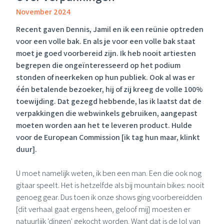
November 2024
Recent gaven
Dennis
, Jamil en ik een reünie optreden
voor een volle bak. En als je voor een volle bak staat
moet je goed voorbereid zijn. Ik heb nooit artiesten
begrepen die ongeïnteresseerd op het podium
stonden of neerkeken op hun publiek. Ook al was er
één betalende bezoeker, hij of zij kreeg de volle 100%
toewijding. Dat gezegd hebbende, las ik laatst dat de
verpakkingen die webwinkels gebruiken, aangepast
moeten worden aan het te leveren product. Hulde
voor de
European Commission
[ik tag hun maar, klinkt
duur].
U moet namelijk weten, ik ben een man. Een die ook nog
gitaar speelt. Het is hetzelfde als bij mountain bikes: nooit
genoeg gear. Dus toen ik onze shows ging voorbereidden
[dit verhaal gaat ergens heen, geloof mij] moesten er
natuurlijk 'dingen' gekocht worden. Want dat is de lol van