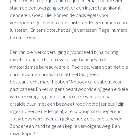
genieten. Een beetje zoals dat je een graafmachine ziet
staan op een overgang terwijl er een Intercity aankomt
denderen. Goed. Hier komen de basisregels voor
verkopen: regel numero uno: luisteren. Regel numero duo:
luisteren!! En tenslotte, het zal je verrassen. Regel numero
trio: luisteren!!!
Eén van die ‘verkopers’ ging bijvoorbeeld bijna twintig
minuten lang vertellen over al zijn baantjes in de
Amsterdamse bureau-wereld. Poe poe, waren dat niet die
dure reclame-bureau’s die al heel lang geen
bestaansrecht meer hebben? Nobody cares about your
past carreer. En vervolgens beantwoordde hij geen enkele
van onze vragen, ging niet in op onze wensen maar
draaide puur, met een bezweet rood hoofd [serieus!] zijn
ingestudeerde riedeltje af, alle koopsignalen negerend.
Tot ik boos werd over zijn gek genoeg obscene tarieven.
Zonder een hand te geven liep ie vervolgens weg. Een
rasverkoper!