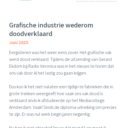
Grafische industrie wederom
doodverklaard
Juni 2025
Eergisteren was het weer eens zover. Het grafische vak
werd dood verklaard. Tijdens de uitzending van
Gerard
Ekdom
bij
Radio Veronica
was in het nieuws te horen dat
ons vak door Ai het lastig zou gaan krijgen.
Dus kon ik het niet nalaten een tijdlijn te fabrieken die in
grote trekken weergeeft hoe vaak ons vak dood is
verklaard sinds ik afstudeerde op het
Mediacollege
Amsterdam
. Vaak! Sinds de diploma-uitreiking om precies
te zijn. Er was nul werk begin jaren negentig.
Nu ben ik niet objectief [maar dat mag ik] en moet ik