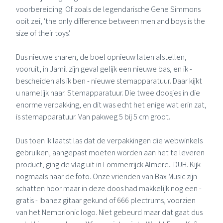
voorbereiding. Of zoals de legendarische
Gene Simmons
ooit zei, 'the only difference between men and boys is the
size of their toys'.
Dus nieuwe snaren, de boel opnieuw laten afstellen,
vooruit, in Jamil zijn geval gelijk een nieuwe bas, en ik -
bescheiden als ik ben - nieuwe stemapparatuur. Daar kijkt
u namelijk naar. Stemapparatuur. Die twee doosjes in die
enorme verpakking, en dit was echt het enige wat erin zat,
is stemapparatuur. Van pakweg 5 bij 5 cm groot.
Dus toen ik laatst las dat de verpakkingen die webwinkels
gebruiken, aangepast moeten worden aan het te leveren
product, ging de vlag uit in Lommerrijck Almere.. DUH. Kijk
nogmaals naar de foto. Onze vrienden van
Bax Music
zijn
schatten hoor maar in deze doos had makkelijk nog een -
gratis - Ibanez gitaar gekund of 666 plectrums, voorzien
van het Nembrionic logo. Niet gebeurd maar dat gaat dus