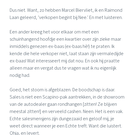
Dus niet. Want, zo hebben
Marcel Biervliet
, ik en
Raimond
Laan
geleerd, ‘verkopen begint bij Nee.’ En met luisteren.
Een ander kreeg het voor elkaar om met een
schuinhangend hoofdje een kwartier over zijn zieke maar
inmiddels genezen ex-baas (ex-baas hè!) te praten. Ik
kende die hele verkoper niet, laat staan zijn vermaledijde
ex-baas! Wat interesseert mij dat nou. En ook hij praatte
alleen maar en vergat dus te vragen wat ik nu eigenlijk
nodig had.
Goed, het stoom is afgeblazen. De boodschap is daar.
Sales is niet een
Scapino
-pak aantrekken, in de showroom
van de autodealer gaan rondhangen [zitten! Ze blijven
meestal zitten!] en verveeld cashen. Neen. Het is een vak.
Echte salesmensjens zijn dungezaaid en geloof mij, je
weet direct wanneer je een Echte treft. Want die luistert.
Ohja, en levert.