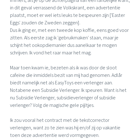
Immers, als je op de achterpagina van een landelijke krant,
in dit geval verrassend
de Volkskrant
, een advertentie
plaatst, moet er wel iets leuks te bespeuren zijn ['Easter
Eggs' zouden de Zweden zeggen].
Dus ik ging er, met een tweede kop koffie, eens goed voor
zitten. Als eerste zag ik 'gebruikmaken' staan, maar je
schijnt het ookopdiemanier dus aanelkaar te mogen
schrijven. Ik vond het raar maar het mag.
Maar toen kwam ie, bezeten als ik was door de sloot
cafeïne die inmiddels bezit van mij had genomen. Adlår
biedt namelijk net als
EasyToys
een verlenger aan.
Notabene een Subsidie Verlenger. Ik speuren. Want is het
nu Subsidie Verlenger, subsidieverlenger of subsidie
verlenger? Volg de magische gele pijltjes.
Ik zou vooral het contract met de tekstcorrector
verlengen, want zo te zien was hij en/of zij op vakantie
toen deze advertentie werd vormgegeven.