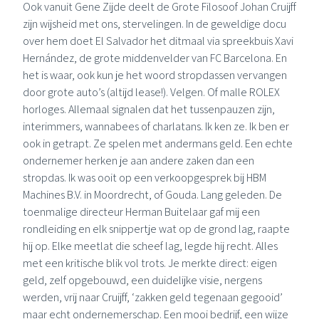
Ook vanuit Gene Zijde deelt de Grote Filosoof Johan Cruijff
zijn wijsheid met ons, stervelingen. In de geweldige docu
over hem doet El Salvador het ditmaal via spreekbuis Xavi
Hernández, de grote middenvelder van
FC Barcelona
. En
het is waar, ook kun je het woord stropdassen vervangen
door grote auto’s (altijd lease!). Velgen. Of malle
ROLEX
horloges. Allemaal signalen dat het tussenpauzen zijn,
interimmers, wannabees of charlatans. Ik ken ze. Ik ben er
ook in getrapt. Ze spelen met andermans geld. Een echte
ondernemer herken je aan andere zaken dan een
stropdas. Ik was ooit op een verkoopgesprek bij
HBM
Machines B.V.
in Moordrecht, of Gouda. Lang geleden. De
toenmalige directeur
Herman Buitelaar
gaf mij een
rondleiding en elk snippertje wat op de grond lag, raapte
hij op. Elke meetlat die scheef lag, legde hij recht. Alles
met een kritische blik vol trots. Je merkte direct: eigen
geld, zelf opgebouwd, een duidelijke visie, nergens
werden, vrij naar Cruijff, ‘zakken geld tegenaan gegooid’
maar echt ondernemerschap. Een mooi bedrijf, een wijze